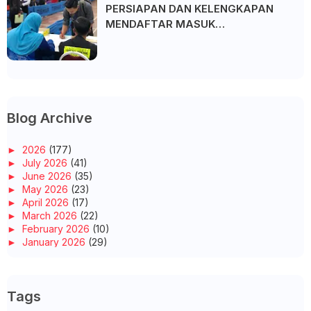
PERSIAPAN DAN KELENGKAPAN
MENDAFTAR MASUK
UNIVERSITI/POLITEKNIK/KOLEJ
Blog Archive
►
2026
(177)
►
July 2026
(41)
►
June 2026
(35)
►
May 2026
(23)
►
April 2026
(17)
►
March 2026
(22)
►
February 2026
(10)
►
January 2026
(29)
►
2025
(260)
►
December 2025
(14)
►
November 2025
(10)
Tags
►
October 2025
(14)
►
September 2025
(14)