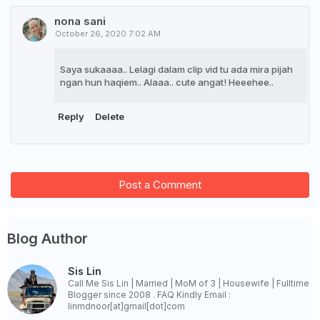
nona sani
October 26, 2020 7:02 AM
Saya sukaaaa.. Lelagi dalam clip vid tu ada mira pijah
ngan hun haqiem.. Alaaa.. cute angat! Heeehee..
Reply
Delete
Post a Comment
Blog Author
Sis Lin
Call Me Sis Lin | Married | MoM of 3 | Housewife | Fulltime
Blogger since 2008 . FAQ Kindly Email :
linmdnoor[at]gmail[dot]com