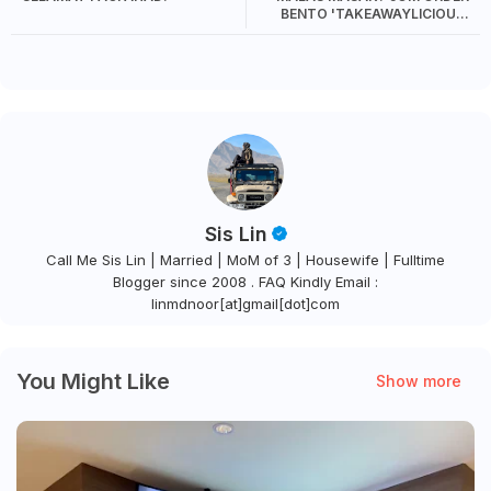
BENTO 'TAKEAWAYLICIOUS'
DARI GRAND PARAGON HOTEL
JOHOR BAHRU!
Sis Lin
Call Me Sis Lin | Married | MoM of 3 | Housewife | Fulltime
Blogger since 2008 . FAQ Kindly Email :
linmdnoor[at]gmail[dot]com
You Might Like
Show more