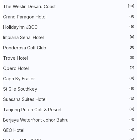
►
November 2023
(40)
The Westin Desaru Coast
(10)
►
October 2023
(30)
►
September 2023
(51)
Grand Paragon Hotel
(9)
►
August 2023
(41)
►
July 2023
(40)
HolidayInn JBCC
(9)
►
June 2023
(32)
►
May 2023
(19)
Impiana Senai Hotel
(8)
►
April 2023
(29)
Ponderosa Golf Club
(8)
►
March 2023
(86)
►
February 2023
(42)
Trove Hotel
(8)
►
January 2023
(42)
►
2022
(575)
Opero Hotel
(7)
►
December 2022
(51)
►
November 2022
(27)
Capri By Fraser
(6)
►
October 2022
(35)
St Gile Southkey
(6)
►
September 2022
(45)
►
August 2022
(47)
Suasana Suites Hotel
(6)
►
July 2022
(54)
►
June 2022
(63)
Tanjong Puteri Golf & Resort
(6)
►
May 2022
(31)
►
Berjaya Waterfront Johor Bahru
April 2022
(71)
(4)
►
March 2022
(45)
GEO Hotel
(4)
►
February 2022
(54)
►
January 2022
(52)
(4)