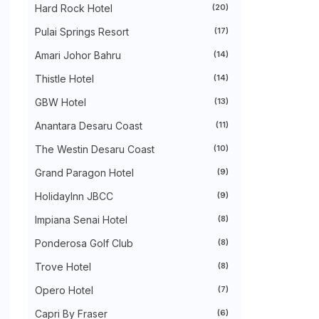
►
July 2024
(49)
Hard Rock Hotel
(20)
►
June 2024
(51)
Pulai Springs Resort
(17)
►
May 2024
(34)
►
April 2024
(20)
Amari Johor Bahru
(14)
►
March 2024
(73)
►
February 2024
(58)
Thistle Hotel
(14)
►
January 2024
(24)
►
2023
(483)
GBW Hotel
(13)
►
December 2023
(31)
Anantara Desaru Coast
(11)
►
November 2023
(40)
►
October 2023
(30)
The Westin Desaru Coast
(10)
►
September 2023
(51)
►
August 2023
(41)
Grand Paragon Hotel
(9)
►
July 2023
(40)
►
June 2023
(32)
HolidayInn JBCC
(9)
►
May 2023
(19)
Impiana Senai Hotel
(8)
►
April 2023
(29)
►
March 2023
(86)
Ponderosa Golf Club
(8)
►
February 2023
(42)
►
January 2023
(42)
Trove Hotel
(8)
►
2022
(575)
►
Opero Hotel
December 2022
(51)
(7)
►
November 2022
(27)
Capri By Fraser
(6)
►
October 2022
(35)
n