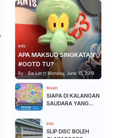
k
Info
APA MAKSUD SINGKATAN
#OOTD TU?
By -
Sis Lin
Monday, June 10, 2019
Ilmiah
SIAPA DI KALANGAN
SAUDARA YANG
KITA BOLEH DAN
TAK BOLEH SALAM ?
Info
SLIP DISC BOLEH