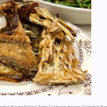
orengkan Kacang Panjang Tumis Cendawan dan juga Gorengkan Ika