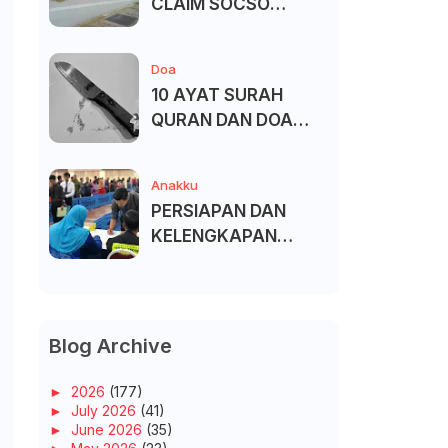
CLAIM SOCSO
(PERKESO) -
KECACATAN KEKAL
Doa
10 AYAT SURAH
QURAN DAN DOA
UNTUK ELAK SIHIR
Anakku
PERSIAPAN DAN
KELENGKAPAN
MENDAFTAR MASUK
UNIVERSITI/POLITEK
NIK/KOLEJ
Blog Archive
►
2026
(177)
►
July 2026
(41)
►
June 2026
(35)