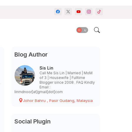
Blog Author
Sis Lin
Call Me Sis Lin | Married | MoM
of 3 | Housewife | Fulltime
Blogger since 2008 . FAQ Kindly
Email :
linmdnoor[at]gmail[dot]com
Johor Bahru , Pasir Gudang, Malaysia
Social Plugin