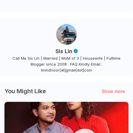
DIREKA KHAS UNRUK KULIT
ORANG ASIA
Sis Lin
Call Me Sis Lin | Married | MoM of 3 | Housewife | Fulltime
Blogger since 2008 . FAQ Kindly Email :
linmdnoor[at]gmail[dot]com
You Might Like
Show more