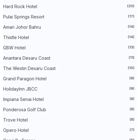
►
August 2024
(31)
Hard Rock Hotel
(20)
►
July 2024
(49)
►
June 2024
(51)
Pulai Springs Resort
(17)
►
May 2024
(34)
Amari Johor Bahru
(14)
►
April 2024
(20)
►
March 2024
(73)
Thistle Hotel
(14)
►
February 2024
(58)
►
January 2024
(24)
GBW Hotel
(13)
►
2023
(483)
►
December 2023
(31)
Anantara Desaru Coast
(11)
►
November 2023
(40)
The Westin Desaru Coast
(10)
►
October 2023
(30)
►
September 2023
(51)
Grand Paragon Hotel
(9)
►
August 2023
(41)
►
July 2023
(40)
HolidayInn JBCC
(9)
►
June 2023
(32)
►
May 2023
(19)
Impiana Senai Hotel
(8)
►
April 2023
(29)
Ponderosa Golf Club
(8)
►
March 2023
(86)
►
February 2023
(42)
Trove Hotel
(8)
►
January 2023
(42)
►
2022
(575)
Opero Hotel
(7)
►
December 2022
(51)
(6)