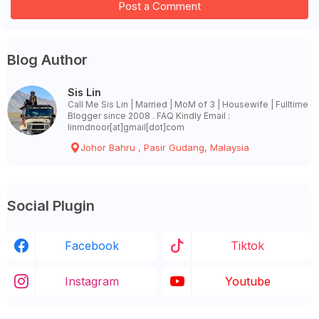
Post a Comment
Blog Author
Sis Lin
Call Me Sis Lin | Married | MoM of 3 | Housewife | Fulltime
Blogger since 2008 . FAQ Kindly Email :
linmdnoor[at]gmail[dot]com
Johor Bahru , Pasir Gudang, Malaysia
Social Plugin
Facebook
Tiktok
Instagram
Youtube