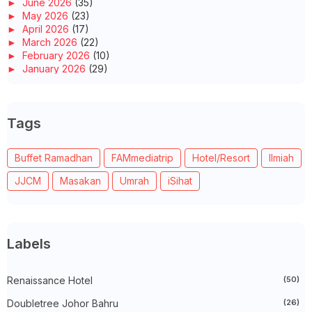
►
June 2026
(35)
►
May 2026
(23)
►
April 2026
(17)
►
March 2026
(22)
►
February 2026
(10)
►
January 2026
(29)
►
2025
(260)
►
December 2025
(14)
►
November 2025
(10)
Tags
►
October 2025
(14)
►
September 2025
(14)
►
August 2025
(6)
Buffet Ramadhan
FAMmediatrip
Hotel/Resort
Ilmiah
►
July 2025
(20)
►
June 2025
(22)
JJCM
Masakan
Umrah
iSihat
►
May 2025
(32)
►
April 2025
(11)
►
March 2025
(27)
►
February 2025
(52)
►
January 2025
(38)
Labels
►
2024
(448)
►
December 2024
(27)
►
Renaissance Hotel
November 2024
(21)
(50)
►
October 2024
(33)
Doubletree Johor Bahru
(26)
►
September 2024
(27)