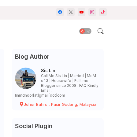
Blog Author
Sis Lin
Call Me Sis Lin | Married | MoM
of 3 | Housewife | Fulltime
Blogger since 2008 . FAQ Kindly
Email :
linmdnoor[at]gmail[dot]com
Johor Bahru , Pasir Gudang, Malaysia
Social Plugin