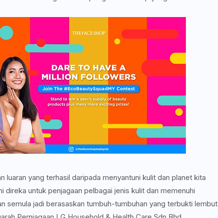
uaran yang terhasil daripada menyantuni kulit dan planet kita
direka untuk penjagaan pelbagai jenis kulit dan memenuhi
 semula jadi berasaskan tumbuh-tumbuhan yang terbukti lembut
garah Perniagaan LG Household & Health Care Sdn Bhd.