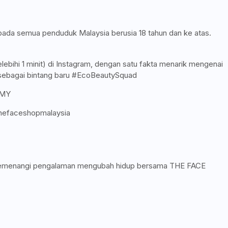
da semua penduduk Malaysia berusia 18 tahun dan ke atas.
ebihi 1 minit) di Instagram, dengan satu fakta menarik mengenai
a sebagai bintang baru #EcoBeautySquad
dMY
hefaceshopmalaysia
ng memenangi pengalaman mengubah hidup bersama THE FACE