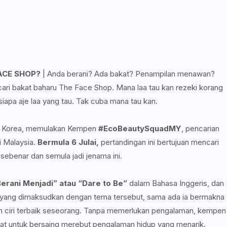
ACE SHOP?
| Anda berani? Ada bakat? Penampilan menawan?
 bakat baharu The Face Shop. Mana laa tau kan rezeki korang
 siapa aje laa yang tau. Tak cuba mana tau kan.
a Korea, memulakan Kempen
#EcoBeautySquadMY
, pencarian
i Malaysia.
Bermula 6 Julai,
pertandingan ini bertujuan mencari
sebenar dan semula jadi jenama ini.
erani Menjadi” atau “Dare to Be”
dalam Bahasa Inggeris, dan
yang dimaksudkan dengan tema tersebut, sama ada ia bermakna
gan ciri terbaik seseorang. Tanpa memerlukan pengalaman, kempen
kat untuk bersaing merebut pengalaman hidup yang menarik.