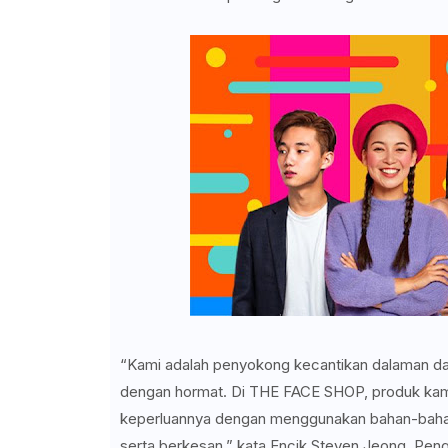
“Kami adalah penyokong kecantikan dalaman dan l
dengan hormat. Di THE FACE SHOP, produk kami 
keperluannya dengan menggunakan bahan-bahan
serta berkesan,” kata Encik Steven Jeong, Pen