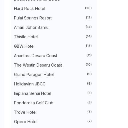
►
August 2024
(31)
►
July 2024
(49)
Hard Rock Hotel
(20)
►
June 2024
(51)
Pulai Springs Resort
(17)
►
May 2024
(34)
►
April 2024
(20)
Amari Johor Bahru
(14)
►
March 2024
(73)
►
February 2024
(58)
Thistle Hotel
(14)
►
January 2024
(24)
►
2023
(483)
GBW Hotel
(13)
►
December 2023
(31)
Anantara Desaru Coast
(11)
►
November 2023
(40)
►
October 2023
(30)
The Westin Desaru Coast
(10)
►
September 2023
(51)
►
August 2023
(41)
Grand Paragon Hotel
(9)
►
July 2023
(40)
►
June 2023
(32)
HolidayInn JBCC
(9)
►
May 2023
(19)
Impiana Senai Hotel
(8)
►
April 2023
(29)
►
March 2023
(86)
Ponderosa Golf Club
(8)
►
February 2023
(42)
►
January 2023
(42)
Trove Hotel
(8)
►
2022
(575)
►
Opero Hotel
December 2022
(51)
(7)
►
November 2022
(27)