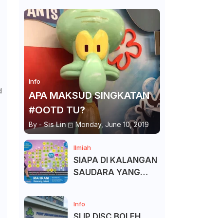
Info
d
APA MAKSUD SINGKATAN
#OOTD TU?
By -
Sis Lin
Monday, June 10, 2019
Ilmiah
SIAPA DI KALANGAN
SAUDARA YANG
KITA BOLEH DAN
TAK BOLEH SALAM ?
Info
SLIP DISC BOLEH