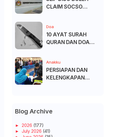
CLAIM SOCSO
(PERKESO) -
KECACATAN KEKAL
Doa
10 AYAT SURAH
QURAN DAN DOA
UNTUK ELAK SIHIR
Anakku
PERSIAPAN DAN
KELENGKAPAN
MENDAFTAR MASUK
UNIVERSITI/POLITEK
NIK/KOLEJ
Blog Archive
►
2026
(177)
►
July 2026
(41)
►
June 2026
(35)