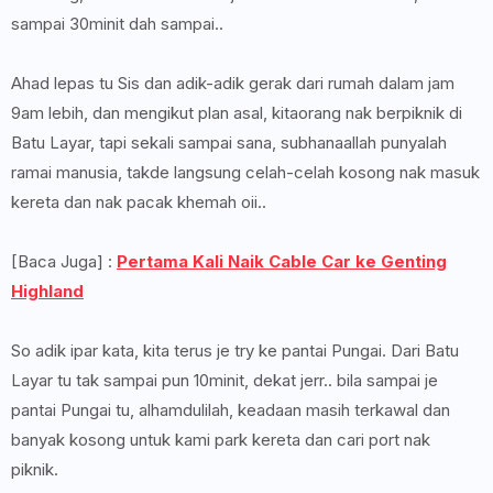
sampai 30minit dah sampai..
Ahad lepas tu Sis dan adik-adik gerak dari rumah dalam jam
9am lebih, dan mengikut plan asal, kitaorang nak berpiknik di
Batu Layar, tapi sekali sampai sana, subhanaallah punyalah
ramai manusia, takde langsung celah-celah kosong nak masuk
kereta dan nak pacak khemah oii..
[Baca Juga] :
Pertama Kali Naik Cable Car ke Genting
Highland
So adik ipar kata, kita terus je try ke pantai Pungai. Dari Batu
Layar tu tak sampai pun 10minit, dekat jerr.. bila sampai je
pantai Pungai tu, alhamdulilah, keadaan masih terkawal dan
banyak kosong untuk kami park kereta dan cari port nak
piknik.