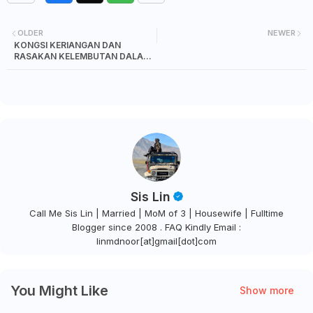
OLDER
NEWER
KONGSI KERIANGAN DAN
RASAKAN KELEMBUTAN DALAM
KEBAIKAN BERSAMA
CADBURRY!
Sis Lin
Call Me Sis Lin | Married | MoM of 3 | Housewife | Fulltime
Blogger since 2008 . FAQ Kindly Email :
linmdnoor[at]gmail[dot]com
You Might Like
Show more