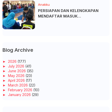
Anakku
PERSIAPAN DAN KELENGKAPAN
MENDAFTAR MASUK
UNIVERSITI/POLITEKNIK/KOLEJ
Blog Archive
►
2026
(177)
►
July 2026
(41)
►
June 2026
(35)
►
May 2026
(23)
►
April 2026
(17)
►
March 2026
(22)
►
February 2026
(10)
►
January 2026
(29)
►
2025
(260)
►
December 2025
(14)
►
November 2025
(10)