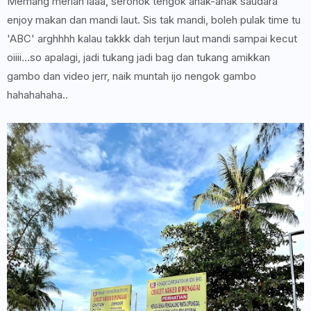
Memang meriah laaa, seronok tengok anak-anak saudara
enjoy makan dan mandi laut. Sis tak mandi, boleh pulak time tu
'ABC' arghhhh kalau takkk dah terjun laut mandi sampai kecut
oiiii...so apalagi, jadi tukang jadi bag dan tukang amikkan
gambo dan video jerr, naik muntah ijo nengok gambo
hahahahaha..