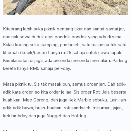
Kitaorang lebih suka piknik bentang tikar dan santai-santai jer,
dari nak sewa duduk atas pondok-pondok yang ada di sana.
Kalau korang suka camping, pun boleh, satu malam untuk satu
khemah (kecik/besar) hanya rm25 sahaja untuk sewa tapak.
Keselamatan di jaga, ada peronda meronda memalam. Parking
kereta hanya RM5 sahaja per-day.
Masa piknik tu, Sis tak masak pun, semua order jerr. Dah adik-
adik kata order, so kita order je laa. Sis order Roti Jala beserta
kuah kari, Mee Goreng, dan juga Kek Marble sebuku. Lain-lain
adik-adik bawa, buah-buahan, roti sandwich, minuman, jajan,
kek birthday dan juga Nugget dan Hotdog.