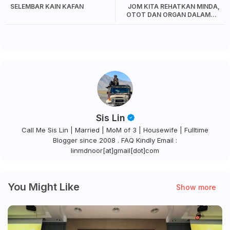
SELEMBAR KAIN KAFAN
JOM KITA REHATKAN MINDA,
OTOT DAN ORGAN DALAMAN
SEKEJAP
Sis Lin
Call Me Sis Lin | Married | MoM of 3 | Housewife | Fulltime
Blogger since 2008 . FAQ Kindly Email :
linmdnoor[at]gmail[dot]com
You Might Like
Show more