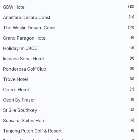
►
January 2024
(24)
GBW Hotel
(13)
►
2023
(483)
►
December 2023
(31)
Anantara Desaru Coast
(11)
►
November 2023
(40)
The Westin Desaru Coast
(10)
►
October 2023
(30)
►
September 2023
(51)
Grand Paragon Hotel
(9)
►
August 2023
(41)
►
July 2023
(40)
HolidayInn JBCC
(9)
►
June 2023
(32)
►
May 2023
(19)
Impiana Senai Hotel
(8)
►
April 2023
(29)
Ponderosa Golf Club
(8)
►
March 2023
(86)
►
February 2023
(42)
Trove Hotel
(8)
►
January 2023
(42)
►
2022
(575)
Opero Hotel
(7)
►
December 2022
(51)
►
November 2022
(27)
Capri By Fraser
(6)
►
October 2022
(35)
St Gile Southkey
(6)
►
September 2022
(45)
►
August 2022
(47)
Suasana Suites Hotel
(6)
►
July 2022
(54)
►
June 2022
(63)
Tanjong Puteri Golf & Resort
(6)
►
May 2022
(31)