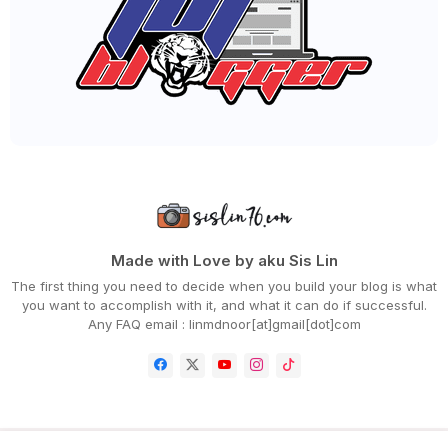
►
June 2020
(72)
►
May 2020
(66)
►
April 2020
(94)
►
March 2020
(80)
►
February 2020
(53)
▼
January 2020
(63)
LEGOLAND® MALAYSIA MENAWARKAN DISKAUN SEHINGGA
30%...
26 HOSPITAL DI MALAYSIA YANG BERSEDIA MERAWAT VIRU...
DRAMA CAMELIA TV3 : SAKIT HATI TENGOK WATAK MARINA...
BARU CUCI KERETA, HUJAN PUN TURUN
PERENCAH IKAN BAKAR ADABI MUDAHKAN KERJA AKU MEMBA...
WORDLESS WEDNESDAY - CORN DOG
DOA MURAH REZEKI YANG PALING SENANG DIHAFAL
Made with Love by aku Sis Lin
JANGAN KEDEKUT! ITU REZEKI ANAK-ANAK
The first thing you need to decide when you build your blog is what
JOM MULAKAN HARI INI DENGAN BISMILLAH
you want to accomplish with it, and what it can do if successful.
LIRIK LAGU SEADANYA AKU - IPPO HAFIZ
Any FAQ email : linmdnoor[at]gmail[dot]com
KORANG TAK TAKUT KE? AKU TAKUT OI!
SELAMAT TAHUN BARU CINA 2020
APA ITU NOVEL CORONAVIRUS ATAU 2019nCoV?
KENAPA MENU YEE SANG WAJID ADA KETIKA PERAYAAN TAH...
KENNY ROGERS ROASTERS BRINGING THE K-WAVE TO THE T...
REZEKI TAHUN BARU CINA. ALHAMDULILAH