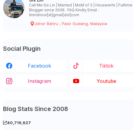
Call Me Sis Lin | Married | MoM of 3 | Housewife | Fulltime
Blogger since 2008 . FAQ Kindly Email :
linmdnoor[at]gmail[dot]com
Johor Bahru , Pasir Gudang, Malaysia
Social Plugin
Facebook
Tiktok
Instagram
Youtube
Blog Stats Since 2008
40,719,627