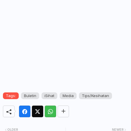
Tags:
Buletin
iSihat
Media
Tips/Kesihatan
OLDER
NEWER