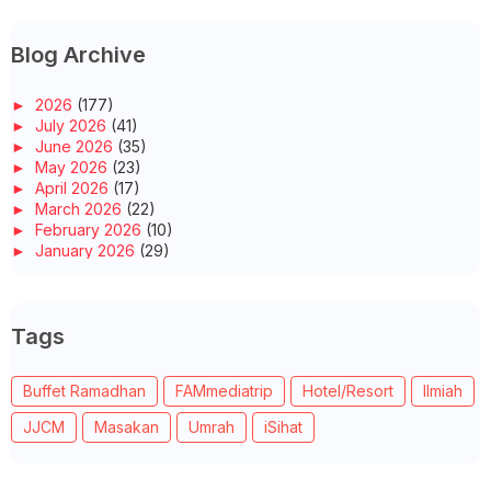
Blog Archive
►
2026
(177)
►
July 2026
(41)
►
June 2026
(35)
►
May 2026
(23)
►
April 2026
(17)
►
March 2026
(22)
►
February 2026
(10)
►
January 2026
(29)
►
2025
(260)
►
December 2025
(14)
►
November 2025
(10)
Tags
►
October 2025
(14)
►
September 2025
(14)
►
August 2025
(6)
Buffet Ramadhan
FAMmediatrip
Hotel/Resort
Ilmiah
►
July 2025
(20)
►
June 2025
(22)
JJCM
Masakan
Umrah
iSihat
►
May 2025
(32)
►
April 2025
(11)
►
March 2025
(27)