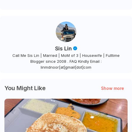
Sis Lin
Call Me Sis Lin | Married | MoM of 3 | Housewife | Fulltime
Blogger since 2008 . FAQ Kindly Email :
linmdnoor[at]gmail[dot]com
You Might Like
Show more