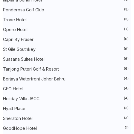
►
April 2023
(29)
Ponderosa Golf Club
(8)
►
March 2023
(86)
►
February 2023
(42)
Trove Hotel
(8)
►
January 2023
(42)
►
2022
(575)
Opero Hotel
(7)
►
December 2022
(51)
►
November 2022
(27)
Capri By Fraser
(6)
►
October 2022
(35)
St Gile Southkey
(6)
►
September 2022
(45)
►
August 2022
(47)
Suasana Suites Hotel
(6)
►
July 2022
(54)
►
June 2022
(63)
Tanjong Puteri Golf & Resort
(6)
►
May 2022
(31)
►
Berjaya Waterfront Johor Bahru
April 2022
(71)
(4)
►
March 2022
(45)
GEO Hotel
(4)
►
February 2022
(54)
►
January 2022
(52)
Holiday Villa JBCC
(4)
►
2021
(745)
►
December 2021
(43)
Hyatt Place
(3)
►
November 2021
(36)
Sheraton Hotel
(3)
►
October 2021
(50)
►
September 2021
(55)
GoodHope Hotel
(1)
►
August 2021
(63)