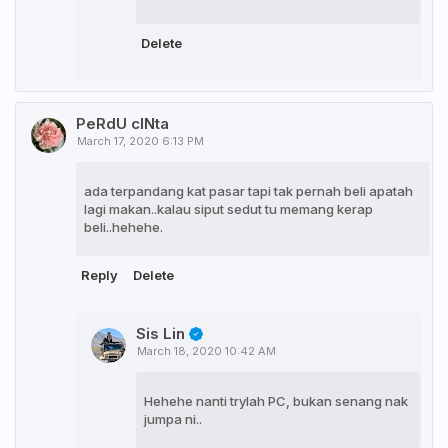
Delete
PeRdU cINta
March 17, 2020 6:13 PM
ada terpandang kat pasar tapi tak pernah beli apatah
lagi makan..kalau siput sedut tu memang kerap
beli..hehehe.
Reply
Delete
Sis Lin
March 18, 2020 10:42 AM
Hehehe nanti trylah PC, bukan senang nak
jumpa ni..