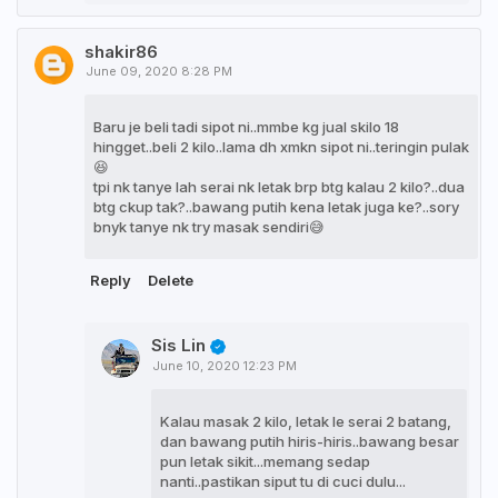
shakir86
June 09, 2020 8:28 PM
Baru je beli tadi sipot ni..mmbe kg jual skilo 18
hingget..beli 2 kilo..lama dh xmkn sipot ni..teringin pulak
😆
tpi nk tanye lah serai nk letak brp btg kalau 2 kilo?..dua
btg ckup tak?..bawang putih kena letak juga ke?..sory
bnyk tanye nk try masak sendiri😅
Reply
Delete
Sis Lin
June 10, 2020 12:23 PM
Kalau masak 2 kilo, letak le serai 2 batang,
dan bawang putih hiris-hiris..bawang besar
pun letak sikit...memang sedap
nanti..pastikan siput tu di cuci dulu...