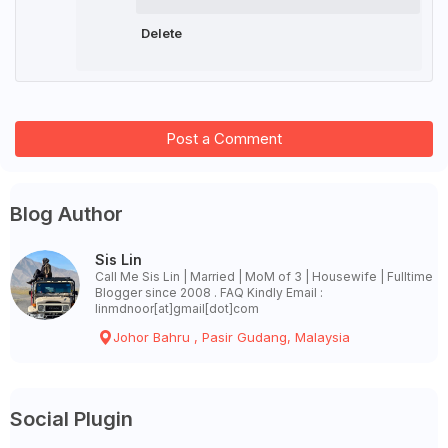
Delete
Post a Comment
Blog Author
Sis Lin
Call Me Sis Lin | Married | MoM of 3 | Housewife | Fulltime
Blogger since 2008 . FAQ Kindly Email :
linmdnoor[at]gmail[dot]com
Johor Bahru , Pasir Gudang, Malaysia
Social Plugin