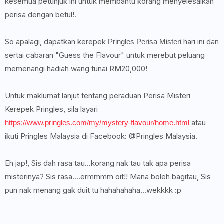
kesemua petunjuk ini untuk membantu korang menyelesaikan
perisa dengan betul!.
So apalagi, dapatkan kerepek
hari ini dan
Pringles Perisa Misteri
sertai cabaran "Guess the Flavour" untuk merebut peluang
memenangi hadiah wang tunai RM20,000!
Untuk maklumat lanjut tentang peraduan Perisa Misteri
Kerepek Pringles, sila layari
atau
https://www.pringles.com/my/mystery-flavour/home.html
ikuti Pringles Malaysia di Facebook: @Pringles Malaysia.
Eh jap!, Sis dah rasa tau...korang nak tau tak apa perisa
misterinya? Sis rasa....ermmmm oit!! Mana boleh bagitau, Sis
pun nak menang gak duit tu hahahahaha...wekkkk :p