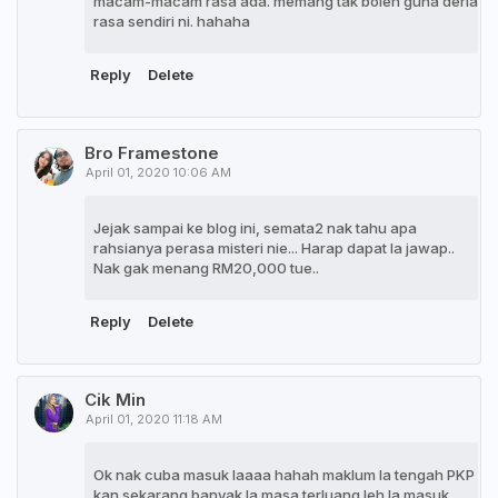
macam-macam rasa ada. memang tak boleh guna deria
rasa sendiri ni. hahaha
Reply
Delete
Bro Framestone
April 01, 2020 10:06 AM
Jejak sampai ke blog ini, semata2 nak tahu apa
rahsianya perasa misteri nie... Harap dapat la jawap..
Nak gak menang RM20,000 tue..
Reply
Delete
Cik Min
April 01, 2020 11:18 AM
Ok nak cuba masuk laaaa hahah maklum la tengah PKP
kan sekarang banyak la masa terluang leh la masuk