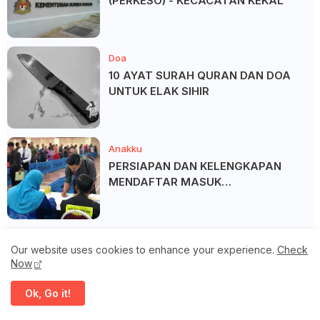
(PERKESO) - KECACATAN KEKAL
Doa
10 AYAT SURAH QURAN DAN DOA
UNTUK ELAK SIHIR
Anakku
PERSIAPAN DAN KELENGKAPAN
MENDAFTAR MASUK
UNIVERSITI/POLITEKNIK/KOLEJ
Our website uses cookies to enhance your experience.
Check
Now
Blog Archive
Ok, Go it!
►
2026
(177)