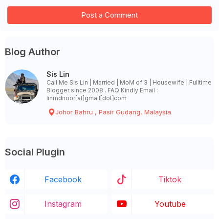
Post a Comment
Blog Author
Sis Lin
Call Me Sis Lin | Married | MoM of 3 | Housewife | Fulltime
Blogger since 2008 . FAQ Kindly Email :
linmdnoor[at]gmail[dot]com
Johor Bahru , Pasir Gudang, Malaysia
Social Plugin
Facebook
Tiktok
Instagram
Youtube