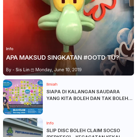
Info
APA MAKSUD SINGKATAN #OOTD TU?
By -
Sis Lin
Monday, June 10, 2019
Ilmiah
SIAPA DI KALANGAN SAUDARA
YANG KITA BOLEH DAN TAK BOLEH
SALAM ?
Info
SLIP DISC BOLEH CLAIM SOCSO