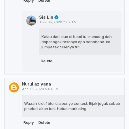
Reply
Delete
Sis Lin
April 05, 2020 11:02 AM
Kalau dari clue di botol tu, memang dah
dapat agak rasanya apa hahahaha..ko
jumpa tak cluenya tu?
Delete
Nurul aziyana
April 01, 2020 9:04 PM
Waaah kretif btul dia punye contest. Bijak jugak sebab
pmebeli akan beli. Hebat marketing
Reply
Delete