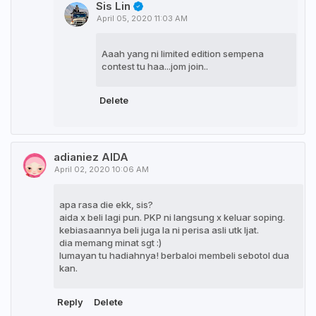
Sis Lin
April 05, 2020 11:03 AM
Aaah yang ni limited edition sempena
contest tu haa...jom join..
Delete
adianiez AIDA
April 02, 2020 10:06 AM
apa rasa die ekk, sis?
aida x beli lagi pun. PKP ni langsung x keluar soping.
kebiasaannya beli juga la ni perisa asli utk Ijat.
dia memang minat sgt :)
lumayan tu hadiahnya! berbaloi membeli sebotol dua
kan.
Reply
Delete