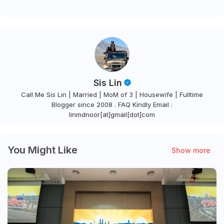
Sis Lin
Call Me Sis Lin | Married | MoM of 3 | Housewife | Fulltime
Blogger since 2008 . FAQ Kindly Email :
linmdnoor[at]gmail[dot]com
You Might Like
Show more