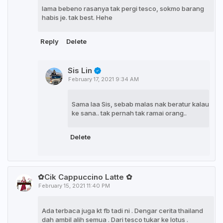
lama bebeno rasanya tak pergi tesco, sokmo barang
habis je. tak best. Hehe
Reply
Delete
Sis Lin
February 17, 2021 9:34 AM
Sama laa Sis, sebab malas nak beratur kalau
ke sana.. tak pernah tak ramai orang..
Delete
✿Cik Cappuccino Latte ✿
February 15, 2021 11:40 PM
Ada terbaca juga kt fb tadi ni . Dengar cerita thailand
dah ambil alih semua . Dari tesco tukar ke lotus .