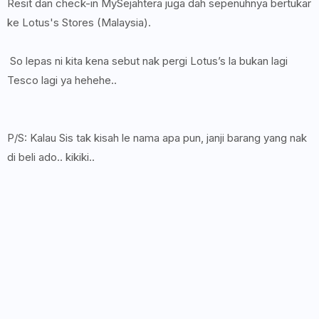
Resit dan check-in MySejahtera juga dah sepenuhnya bertukar
ke Lotus's Stores (Malaysia).
So lepas ni kita kena sebut nak pergi Lotus’s la bukan lagi
Tesco lagi ya hehehe..
P/S: Kalau Sis tak kisah le nama apa pun, janji barang yang nak
di beli ado.. kikiki..