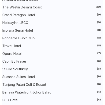
►
November 2023
(40)
The Westin Desaru Coast
(10)
►
October 2023
(30)
►
September 2023
(51)
Grand Paragon Hotel
(9)
►
August 2023
(41)
►
July 2023
(40)
HolidayInn JBCC
(9)
►
June 2023
(32)
►
May 2023
(19)
Impiana Senai Hotel
(8)
►
April 2023
(29)
Ponderosa Golf Club
(8)
►
March 2023
(86)
►
February 2023
(42)
Trove Hotel
(8)
►
January 2023
(42)
►
2022
(575)
Opero Hotel
(7)
►
December 2022
(51)
►
November 2022
(27)
Capri By Fraser
(6)
►
October 2022
(35)
St Gile Southkey
(6)
►
September 2022
(45)
►
August 2022
(47)
Suasana Suites Hotel
(6)
►
July 2022
(54)
►
June 2022
(63)
Tanjong Puteri Golf & Resort
(6)
►
May 2022
(31)
►
Berjaya Waterfront Johor Bahru
April 2022
(71)
(4)
►
March 2022
(45)
GEO Hotel
(4)
►
February 2022
(54)