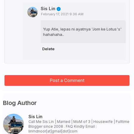
Sis Lin
February 17, 2021 9:36 AM
Yup Atie, lepas ni ayatnya 'Jom ke Lotus's'
hahahaha..
Delete
Post a Comment
Blog Author
Sis Lin
Call Me Sis Lin | Married | MoM of 3 | Housewife | Fulltime
Blogger since 2008 . FAQ Kindly Email :
linmdnoor[at]gmail[dot]com