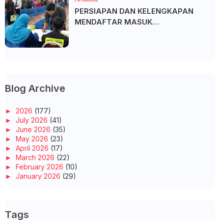
PERSIAPAN DAN KELENGKAPAN
MENDAFTAR MASUK
UNIVERSITI/POLITEKNIK/KOLEJ
Blog Archive
►
2026
(177)
►
July 2026
(41)
►
June 2026
(35)
►
May 2026
(23)
►
April 2026
(17)
►
March 2026
(22)
►
February 2026
(10)
►
January 2026
(29)
►
2025
(260)
►
December 2025
(14)
►
November 2025
(10)
Tags
►
October 2025
(14)