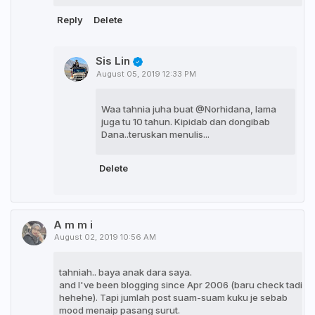
Reply
Delete
Sis Lin
August 05, 2019 12:33 PM
Waa tahnia juha buat @Norhidana, lama
juga tu 10 tahun. Kipidab dan dongibab
Dana..teruskan menulis...
Delete
A m m i
August 02, 2019 10:56 AM
tahniah.. baya anak dara saya.
and I've been blogging since Apr 2006 (baru check tadi
hehehe). Tapi jumlah post suam-suam kuku je sebab
mood menaip pasang surut.