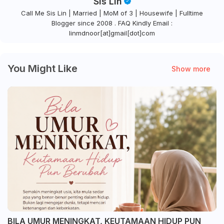
Sis Lin
Call Me Sis Lin | Married | MoM of 3 | Housewife | Fulltime
Blogger since 2008 . FAQ Kindly Email :
linmdnoor[at]gmail[dot]com
You Might Like
Show more
BILA UMUR MENINGKAT, KEUTAMAAN HIDUP PUN