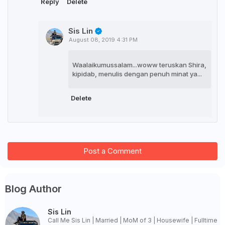
Reply
Delete
Sis Lin
August 08, 2019 4:31 PM
Waalaikumussalam...woww teruskan Shira,
kipidab, menulis dengan penuh minat ya...
Delete
Post a Comment
Blog Author
Sis Lin
Call Me Sis Lin | Married | MoM of 3 | Housewife | Fulltime