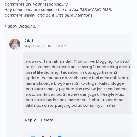
Comments are your responsibility.
Any comments are subjected to the Act 588 MCMC 1988.
Comment wisely, and do it with pure intentions.
Happy Blogging.
Dilah
August 02, 2019 9:58 AM
wowww.. tahniah sis dah 11 tahun berblogging.. tp betul
tu sis, zaman dulu lain kan.. masing2 update blog cerita
pasal life diorang.. tak sabar nak tunggu kawan2
update.. walaupun x pernah jumpa tapi mcm dah kenal
lama bila baca blog kawan2.. tp skrg ni kalau blogger
baru pun ramai yg update sbb review jer.. mcm boring
sikit.. biar la campur2 review dan jugak lifestyle kita..
baru la tak boring nak membaca.. haha.. tu pendapat
dilah la.. sori terpanjang pulak komennya.. haha
Reply
Delete