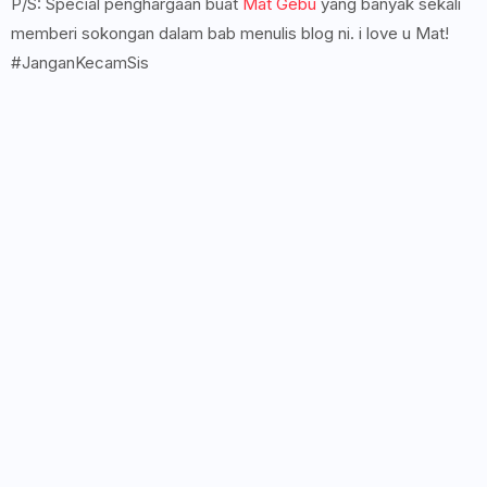
P/S: Special penghargaan buat
Mat Gebu
yang banyak sekali
memberi sokongan dalam bab menulis blog ni. i love u Mat!
#JanganKecamSis