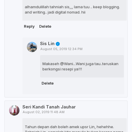
alhamdulillah tahniah sis,,, lama tuu .. keep blogging.
and writing.. jadi digital nomad. hii
Reply
Delete
Sis Lin
August 05, 2019 12:34 PM
Makaseh @Wani...Wani juga tau..teruskan
berkongsi resepi ya!!!
Delete
Seri Kandi Tanah Jauhar
August 02, 2019 11:48 AM
Tahun depan dah boleh amek upsr Lin, hehehhe.
Tahniah Lin, samalah kita menulis bukan kerana nama.