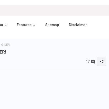
nu
Features
Sitemap
Disclaimer
GILER!
ER!
17