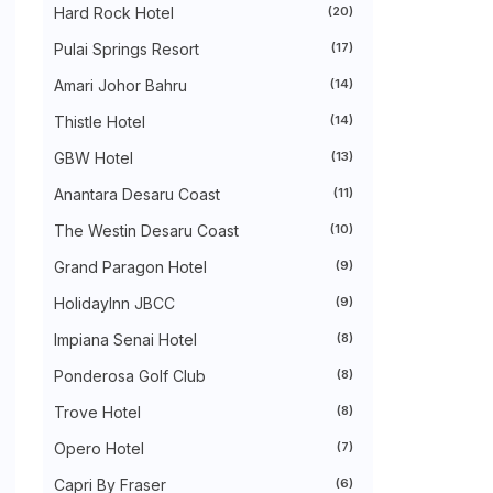
►
July 2024
(49)
Hard Rock Hotel
(20)
►
June 2024
(51)
Pulai Springs Resort
(17)
►
May 2024
(34)
►
April 2024
(20)
Amari Johor Bahru
(14)
►
March 2024
(73)
►
February 2024
(58)
Thistle Hotel
(14)
►
January 2024
(24)
►
2023
(483)
GBW Hotel
(13)
►
December 2023
(31)
Anantara Desaru Coast
(11)
►
November 2023
(40)
►
October 2023
(30)
The Westin Desaru Coast
(10)
►
September 2023
(51)
►
August 2023
(41)
Grand Paragon Hotel
(9)
►
July 2023
(40)
►
June 2023
(32)
HolidayInn JBCC
(9)
►
May 2023
(19)
Impiana Senai Hotel
(8)
►
April 2023
(29)
►
March 2023
(86)
Ponderosa Golf Club
(8)
►
February 2023
(42)
►
January 2023
(42)
Trove Hotel
(8)
►
2022
(575)
►
Opero Hotel
December 2022
(51)
(7)
►
November 2022
(27)
Capri By Fraser
(6)
►
October 2022
(35)