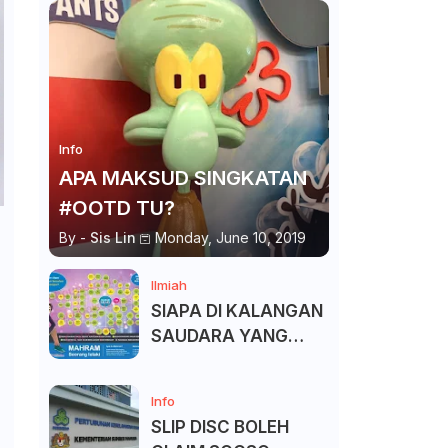
Info
APA MAKSUD SINGKATAN
#OOTD TU?
By -
Sis Lin
Monday, June 10, 2019
Ilmiah
SIAPA DI KALANGAN
SAUDARA YANG
KITA BOLEH DAN
TAK BOLEH SALAM ?
Info
SLIP DISC BOLEH