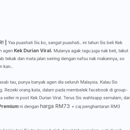
! |
Yaa puashati Sis ko, sangat puashati.. ini tahun Sis beli Kek
Kek Durian Viral.
n agen
Mulanya agak ragu juga nak beli, takut
bab tekak dan mata jalan seiring dengan nafsu nak makannya, so
n kan..
sab tau, punya banyak agen dia seluruh Malaysia. Kalau Sis
ng. Rezeki orang kata, dalam pada membelek facebook di group-
a seller ni post Kek Durian Viral. Terus Sis wahtsapp semalam, da
harga RM73
 Premium
ni dengan
+ caj penghantaran RM3