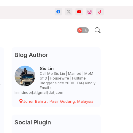
Blog Author
Sis Lin
Call Me Sis Lin | Married | MoM
of 3 | Housewife | Fulltime
Blogger since 2008 . FAQ Kindly
Email :
linmdnoor[at]gmail[dot]com
Johor Bahru , Pasir Gudang, Malaysia
Social Plugin