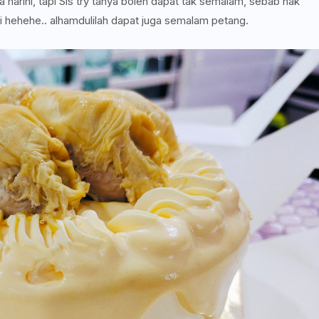
harini, tapi Sis try tanya boleh dapat tak semalam, sebab nak
 hehehe.. alhamdulilah dapat juga semalam petang.