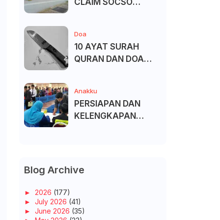
CLAIM SOCSO
(PERKESO) -
KECACATAN KEKAL
Doa
10 AYAT SURAH
QURAN DAN DOA
UNTUK ELAK SIHIR
Anakku
PERSIAPAN DAN
KELENGKAPAN
MENDAFTAR MASUK
UNIVERSITI/POLITEK
NIK/KOLEJ
Blog Archive
►
2026
(177)
►
July 2026
(41)
►
June 2026
(35)