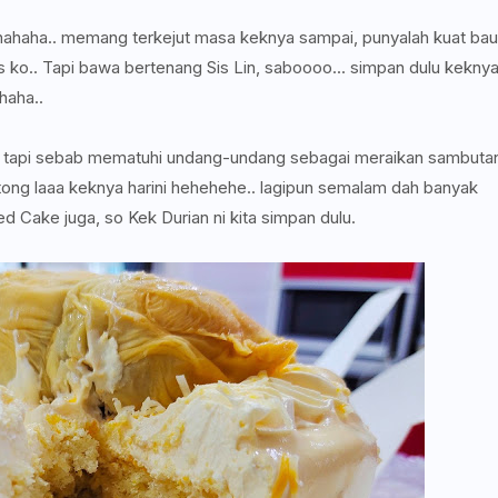
hahaha.. memang terkejut masa keknya sampai, punyalah kuat bau
 ko.. Tapi bawa bertenang Sis Lin, saboooo... simpan dulu kekny
ahaha..
a, tapi sebab mematuhi undang-undang sebagai meraikan sambuta
otong laaa keknya harini hehehehe.. lagipun semalam dah banyak
Cake juga, so Kek Durian ni kita simpan dulu.