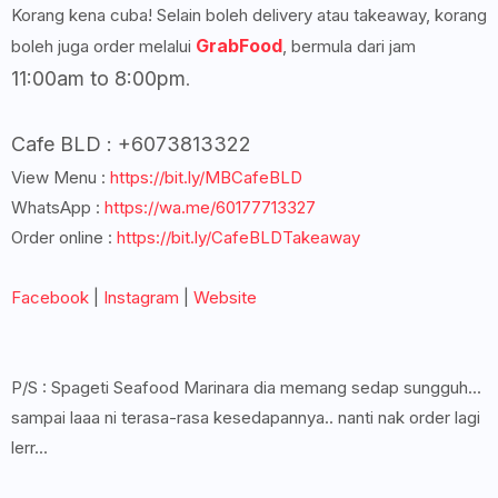
Korang kena cuba! Selain boleh delivery atau takeaway, korang
GrabFood
boleh juga order melalui
, bermula dari jam
11:00am to 8:00pm
.
Cafe BLD : +6073813322
View Menu :
https://bit.ly/MBCafeBLD
WhatsApp :
https://wa.me/60177713327
Order online :
https://bit.ly/CafeBLDTakeaway
Facebook
|
Instagram
|
Website
P/S : Spageti Seafood Marinara dia memang sedap sungguh...
sampai laaa ni terasa-rasa kesedapannya.. nanti nak order lagi
lerr...