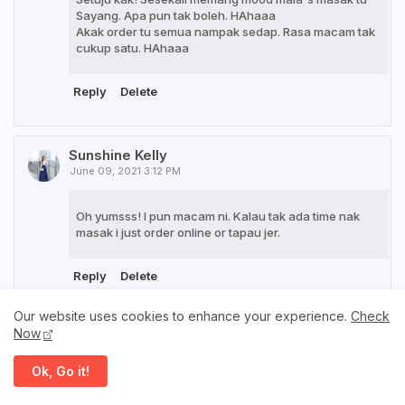
Sayang. Apa pun tak boleh. HAhaaa
Akak order tu semua nampak sedap. Rasa macam tak
cukup satu. HAhaaa
Reply
Delete
Sunshine Kelly
June 09, 2021 3:12 PM
Oh yumsss! I pun macam ni. Kalau tak ada time nak
masak i just order online or tapau jer.
Reply
Delete
Our website uses cookies to enhance your experience.
Check
Now
Unknown
June 09, 2021 5:50 PM
Ok, Go it!
Wah...kalau sedap macam ni, setiap hari pun saya akan