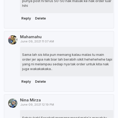
punya post ni terus 50-50 nak masak ke nak order luar
hihi
Reply
Delete
Mahamahu
June 09, 2021 11:07 AM
Sama lah sis kita pun memang kalau malas tu main
order jer apa nak biar lah berabih sikit hehehehehe tapi
yang ni melampau sedap nya tak order untuk kita nak
juga wakakakaka..
Reply
Delete
Nina Mirza
June 09, 2021 12:19 PM
Setuju kak! Sesekali memang mood mala's masak tu