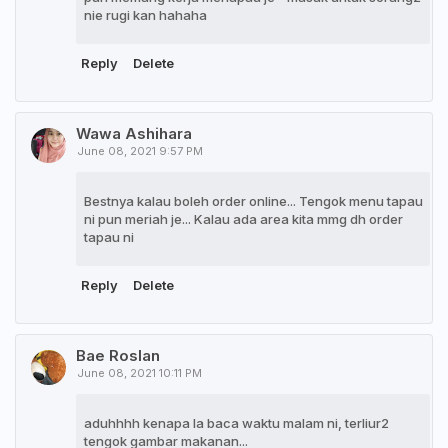
nie rugi kan hahaha
Reply
Delete
Wawa Ashihara
June 08, 2021 9:57 PM
Bestnya kalau boleh order online... Tengok menu tapau
ni pun meriah je... Kalau ada area kita mmg dh order
tapau ni
Reply
Delete
Bae Roslan
June 08, 2021 10:11 PM
aduhhhh kenapa la baca waktu malam ni, terliur2
tengok gambar makanan...