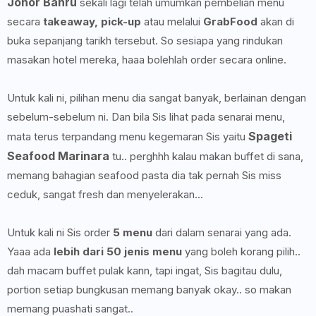
Johor Bahru
sekali lagi telah umumkan pembelian menu
secara
takeaway, pick-up
atau melalui
GrabFood
akan di
buka sepanjang tarikh tersebut. So sesiapa yang rindukan
masakan hotel mereka, haaa bolehlah order secara online.
Untuk kali ni, pilihan menu dia sangat banyak, berlainan dengan
sebelum-sebelum ni. Dan bila Sis lihat pada senarai menu,
Spageti
mata terus terpandang menu kegemaran Sis yaitu
Seafood Marinara
tu.. perghhh kalau makan buffet di sana,
memang bahagian seafood pasta dia tak pernah Sis miss
ceduk, sangat fresh dan menyelerakan...
Untuk kali ni Sis order
5 menu
dari dalam senarai yang ada.
Yaaa ada
lebih dari 50 jenis menu
yang boleh korang pilih..
dah macam buffet pulak kann, tapi ingat, Sis bagitau dulu,
portion setiap bungkusan memang banyak okay.. so makan
memang puashati sangat..