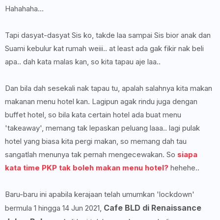
Hahahaha...
Tapi dasyat-dasyat Sis ko, takde laa sampai Sis bior anak dan
Suami kebulur kat rumah weiii.. at least ada gak fikir nak beli
apa.. dah kata malas kan, so kita tapau aje laa..
Dan bila dah sesekali nak tapau tu, apalah salahnya kita makan
makanan menu hotel kan. Lagipun agak rindu juga dengan
buffet hotel, so bila kata certain hotel ada buat menu
'takeaway', memang tak lepaskan peluang laaa.. lagi pulak
hotel yang biasa kita pergi makan, so memang dah tau
sangatlah menunya tak pernah mengecewakan. So
siapa
kata time PKP tak boleh makan menu hotel?
hehehe..
Baru-baru ini apabila kerajaan telah umumkan 'lockdown'
Cafe BLD di Renaissance
bermula 1 hingga 14 Jun 2021,