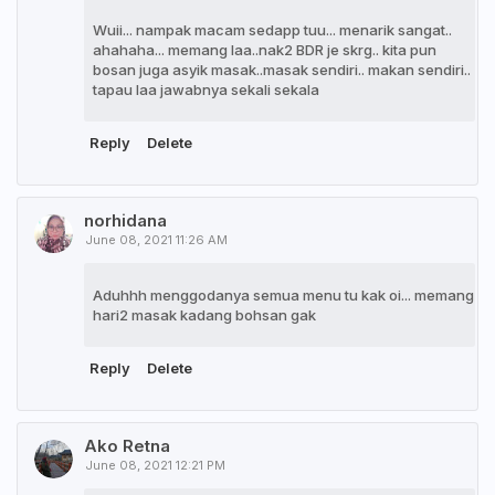
Wuii... nampak macam sedapp tuu... menarik sangat..
ahahaha... memang laa..nak2 BDR je skrg.. kita pun
bosan juga asyik masak..masak sendiri.. makan sendiri..
tapau laa jawabnya sekali sekala
Reply
Delete
norhidana
June 08, 2021 11:26 AM
Aduhhh menggodanya semua menu tu kak oi... memang
hari2 masak kadang bohsan gak
Reply
Delete
Ako Retna
June 08, 2021 12:21 PM