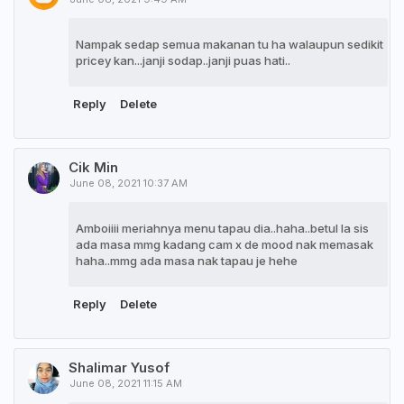
Nampak sedap semua makanan tu ha walaupun sedikit
pricey kan...janji sodap..janji puas hati..
Reply
Delete
Cik Min
June 08, 2021 10:37 AM
Amboiiii meriahnya menu tapau dia..haha..betul la sis
ada masa mmg kadang cam x de mood nak memasak
haha..mmg ada masa nak tapau je hehe
Reply
Delete
Shalimar Yusof
June 08, 2021 11:15 AM