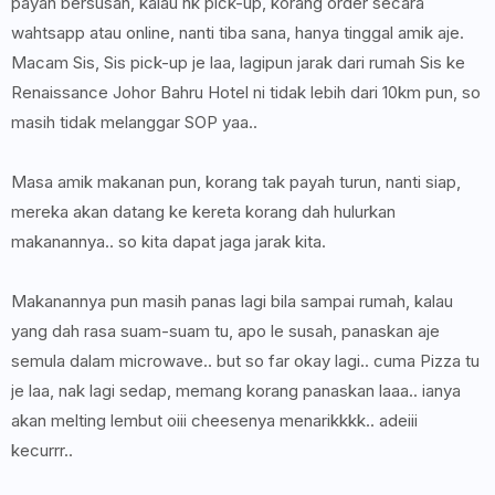
payah bersusah, kalau nk pick-up, korang order secara
wahtsapp atau online, nanti tiba sana, hanya tinggal amik aje.
Macam Sis, Sis pick-up je laa, lagipun jarak dari rumah Sis ke
Renaissance Johor Bahru Hotel ni tidak lebih dari 10km pun, so
masih tidak melanggar SOP yaa..
Masa amik makanan pun, korang tak payah turun, nanti siap,
mereka akan datang ke kereta korang dah hulurkan
makanannya.. so kita dapat jaga jarak kita.
Makanannya pun masih panas lagi bila sampai rumah, kalau
yang dah rasa suam-suam tu, apo le susah, panaskan aje
semula dalam microwave.. but so far okay lagi.. cuma Pizza tu
je laa, nak lagi sedap, memang korang panaskan laaa.. ianya
akan melting lembut oiii cheesenya menarikkkk.. adeiii
kecurrr..