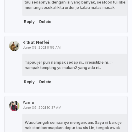
tau sedapnya. dengan isi yang banyak, seafood tu i like.
memang sesekali kita order je kalau malas masak
Reply
Delete
Kitkat Nelfei
June 09, 2021 9:58 AM
Tapau jer pun nampak sedap ni.. irresistible ni.. :)
nampak tempting ye makan2 yang ada ni..
Reply
Delete
Yanie
June 09, 2021 10:37 AM
Wuuu tengok semuanya mengancam. Saya ni baru je
nak start berasapkan dapur tau sis Lin, tengok awok