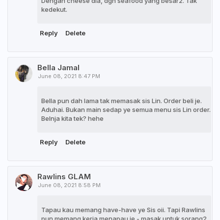
Dengan cheese dia, dgn seafood yang besar2. Tak
kedekut.
Reply
Delete
Bella Jamal
June 08, 2021 8:47 PM
Bella pun dah lama tak memasak sis Lin. Order beli je.
Aduhai. Bukan main sedap ye semua menu sis Lin order.
Belnja kita tek? hehe
Reply
Delete
Rawlins GLAM
June 08, 2021 8:58 PM
Tapau kau memang have-have ye Sis oii. Tapi Rawlins
pun memang kerja menapau je - masak untuk sorang2