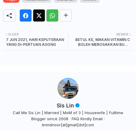
OLDER
NEWER
7 JUN 2021, HARI KEPUTERAAN
BETUL KE, MAKAN VITAMIN C
YANG DI-PERTUAN AGONG
BOLEH MEROSAKKAN BUAH
PINGGANG?
Sis Lin
Call Me Sis Lin | Married | MoM of 3 | Housewife | Fulltime
Blogger since 2008 . FAQ Kindly Email :
linmdnoor[at]gmail[dot]com