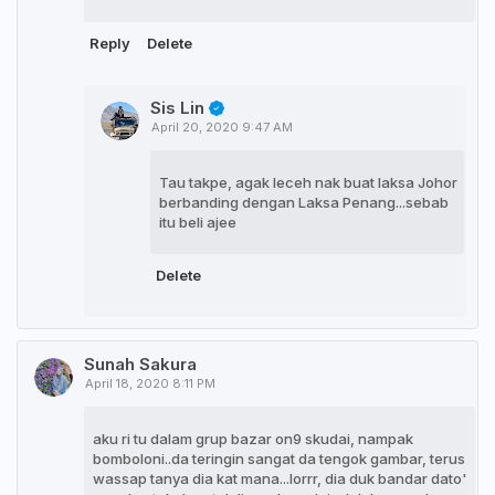
Reply
Delete
Sis Lin
April 20, 2020 9:47 AM
Tau takpe, agak leceh nak buat laksa Johor
berbanding dengan Laksa Penang...sebab
itu beli ajee
Delete
Sunah Sakura
April 18, 2020 8:11 PM
aku ri tu dalam grup bazar on9 skudai, nampak
bomboloni..da teringin sangat da tengok gambar, terus
wassap tanya dia kat mana...lorrr, dia duk bandar dato'