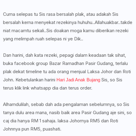
Cuma selepas tu Sis rasa bersalah plak, atau adakah Sis
bersalah kerna menyekat rezekinya huhuhu..Allahuakbar..takde
niat macamtu sekali..Sis doakan moga kamu diberikan rezeki
yang melimpah ruah selepas ni ye Dik..
Dan harini, dah kata rezeki, pepagi dalam keadaan tak sihat,
buka facebook group Bazar Ramadhan Pasir Gudang, terlalu
plak dekat timeline tu ada orang menjual Laksa Johor dan Roti
John. Kebetulankan harini
Sis, so Sis
Hari Jadi Anak Bujang
terus klik link whatsapp dia dan terus order.
Alhamdulilah, sebab dah ada pengalaman sebelumnya, so Sis
tanya dulu area mana, nasib baik area Pasir Gudang aje sini, so
caj dia hanya RM 1 sahaja. laksa Johornya RM5 dan Roti
Johnnya pun RM5, puashati.