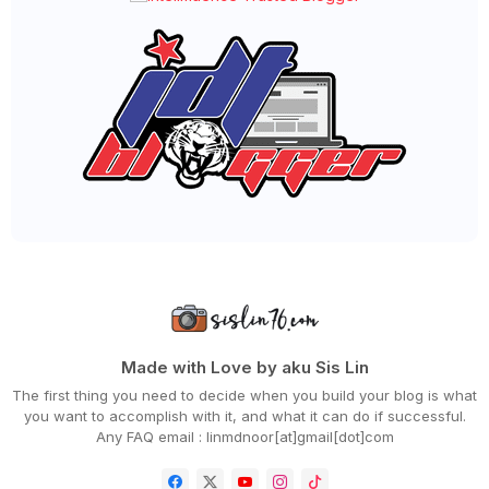
►
October 2020
(62)
►
September 2020
(55)
►
August 2020
(36)
►
July 2020
(63)
►
June 2020
(72)
►
May 2020
(66)
▼
April 2020
(94)
QSR BRANDS LANCAR KEMPEN KITA FIGHT COVID-19 & TER...
CARA BUAT SEMAKAN PERMOHONAN GERAK MALAYSIA
MENU RAMADHAN 'CHUP! MAKAN DULU' DARI DOUBLETREE B...
WORDLESS WEDNESDAY - PAGEVIEWS BLOG SEMINGGU
RAMADHAN
MENU BERBUKA PALING MUDAH DAN SEDAP, MEE GORENG
BASAH
WORDLESS WEDNESDAY - DAH BOSAN KE TU?
DAHSYATNYA DOA SEBELUM BERBUKA PUASA
DAPATKAN CHICKEN CHOP VIRAL HANYA RM10 SAHAJA SEMP...
ANEKA JENIS TEPUNG CAMPURAN BESTARI AKU BORONG!
Made with Love by aku Sis Lin
RESEPI UDANG GORENG BUTTER CEREAL YANG MUDAH DAN S...
The first thing you need to decide when you build your blog is what
HILTON HOTELS IN MALAYSIA PRESENTS 'CHUP! MAKAN DU...
you want to accomplish with it, and what it can do if successful.
CARA BAYAR ZAKAT FITRAH ONLINE NEGERI JOHOR
Any FAQ email : linmdnoor[at]gmail[dot]com
PERTAMA KALI AKU MASAK BUBUR CHA CHA KELADI, UBI D...
DAPATKAN SHELLOUT 'RAMADHAN TAKEAWAY & DELIVERY' B...