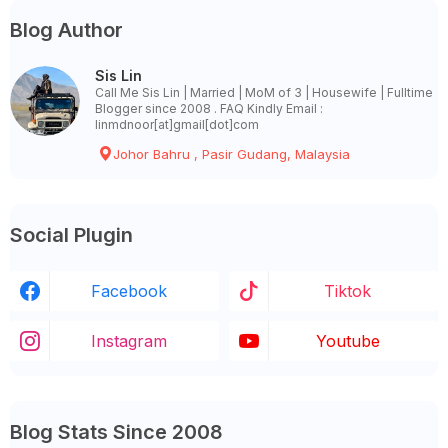
Blog Author
Sis Lin
Call Me Sis Lin | Married | MoM of 3 | Housewife | Fulltime
Blogger since 2008 . FAQ Kindly Email :
linmdnoor[at]gmail[dot]com
Johor Bahru , Pasir Gudang, Malaysia
Social Plugin
Facebook
Tiktok
Instagram
Youtube
Blog Stats Since 2008