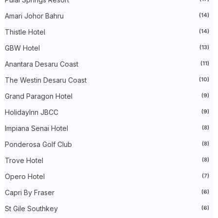
►
May 2024
(34)
Amari Johor Bahru
(14)
►
April 2024
(20)
►
March 2024
(73)
Thistle Hotel
(14)
►
February 2024
(58)
►
January 2024
(24)
GBW Hotel
(13)
►
2023
(483)
►
December 2023
(31)
Anantara Desaru Coast
(11)
►
November 2023
(40)
The Westin Desaru Coast
(10)
►
October 2023
(30)
►
September 2023
(51)
Grand Paragon Hotel
(9)
►
August 2023
(41)
►
July 2023
(40)
HolidayInn JBCC
(9)
►
June 2023
(32)
►
May 2023
(19)
Impiana Senai Hotel
(8)
►
April 2023
(29)
Ponderosa Golf Club
(8)
►
March 2023
(86)
►
February 2023
(42)
Trove Hotel
(8)
►
January 2023
(42)
►
2022
(575)
Opero Hotel
(7)
►
December 2022
(51)
►
November 2022
(27)
Capri By Fraser
(6)
►
October 2022
(35)
St Gile Southkey
(6)
►
September 2022
(45)