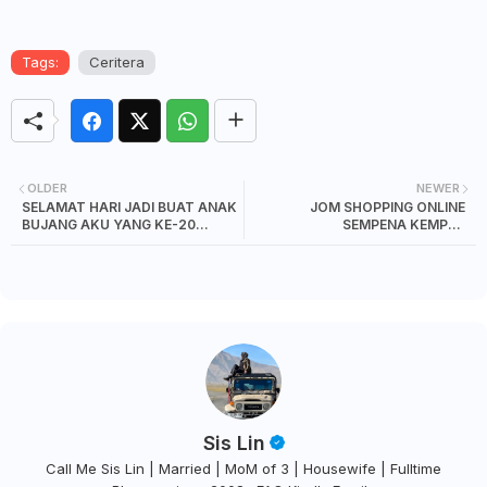
Tags:
Ceritera
OLDER
NEWER
SELAMAT HARI JADI BUAT ANAK
JOM SHOPPING ONLINE
BUJANG AKU YANG KE-20
SEMPENA KEMPEN
TAHUN
MyRAMADHAN DI PGMall.my
Sis Lin
Call Me Sis Lin | Married | MoM of 3 | Housewife | Fulltime