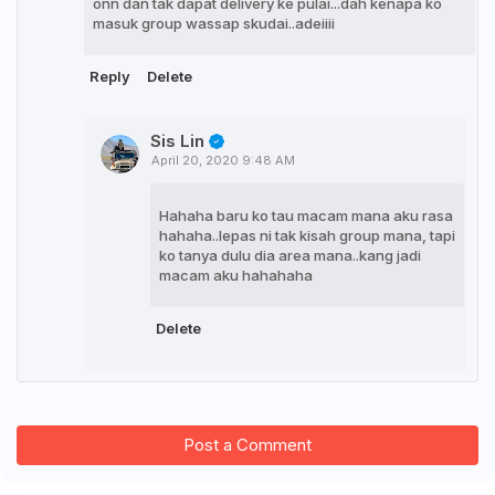
onn dan tak dapat delivery ke pulai...dah kenapa ko
masuk group wassap skudai..adeiiii
Reply
Delete
Sis Lin
April 20, 2020 9:48 AM
Hahaha baru ko tau macam mana aku rasa
hahaha..lepas ni tak kisah group mana, tapi
ko tanya dulu dia area mana..kang jadi
macam aku hahahaha
Delete
Post a Comment