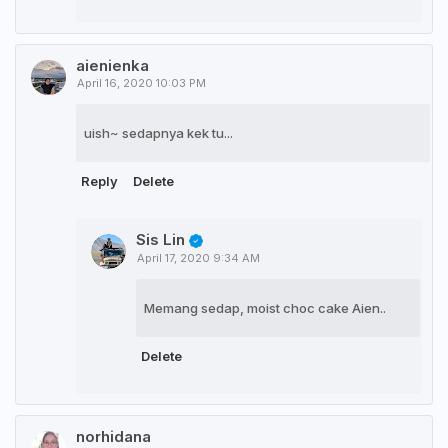
aienienka
April 16, 2020 10:03 PM
uish~ sedapnya kek tu...
Reply
Delete
Sis Lin
April 17, 2020 9:34 AM
Memang sedap, moist choc cake Aien..
Delete
norhidana