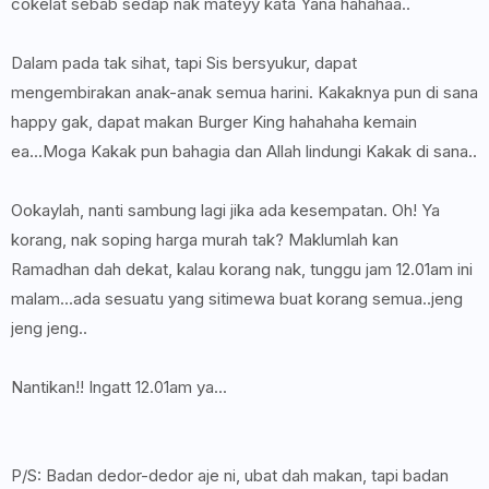
cokelat sebab sedap nak mateyy kata Yana hahahaa..
Dalam pada tak sihat, tapi Sis bersyukur, dapat
mengembirakan anak-anak semua harini. Kakaknya pun di sana
happy gak, dapat makan Burger King hahahaha kemain
ea...Moga Kakak pun bahagia dan Allah lindungi Kakak di sana..
Ookaylah, nanti sambung lagi jika ada kesempatan. Oh! Ya
korang, nak soping harga murah tak? Maklumlah kan
Ramadhan dah dekat, kalau korang nak, tunggu jam 12.01am ini
malam...ada sesuatu yang sitimewa buat korang semua..jeng
jeng jeng..
Nantikan!! Ingatt 12.01am ya...
P/S: Badan dedor-dedor aje ni, ubat dah makan, tapi badan