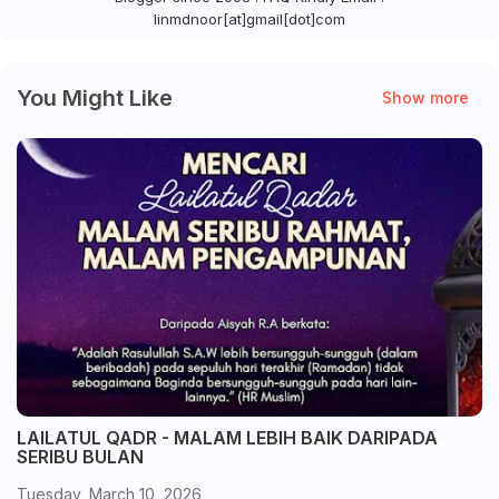
linmdnoor[at]gmail[dot]com
You Might Like
Show more
LAILATUL QADR - MALAM LEBIH BAIK DARIPADA
SERIBU BULAN
Tuesday, March 10, 2026