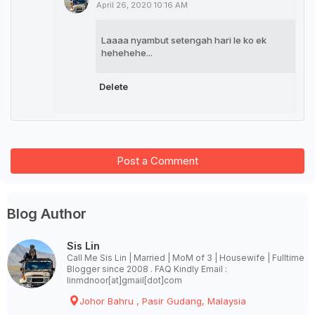
April 26, 2020 10:16 AM
Laaaa nyambut setengah hari le ko ek
hehehehe...
Delete
Post a Comment
Blog Author
Sis Lin
Call Me Sis Lin | Married | MoM of 3 | Housewife | Fulltime
Blogger since 2008 . FAQ Kindly Email :
linmdnoor[at]gmail[dot]com
Johor Bahru , Pasir Gudang, Malaysia