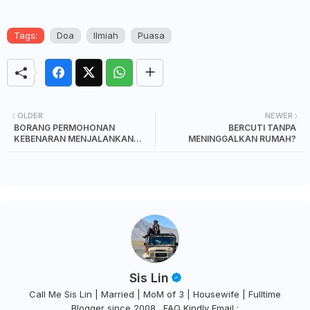
Tags:
Doa
Ilmiah
Puasa
OLDER
NEWER
BORANG PERMOHONAN
BERCUTI TANPA
KEBENARAN MENJALANKAN
MENINGGALKAN RUMAH?
AKTIVITI PENGHANTARAN
MAKANAN (FOOD DELIVERY)
Sis Lin
Call Me Sis Lin | Married | MoM of 3 | Housewife | Fulltime
Blogger since 2008 . FAQ Kindly Email :