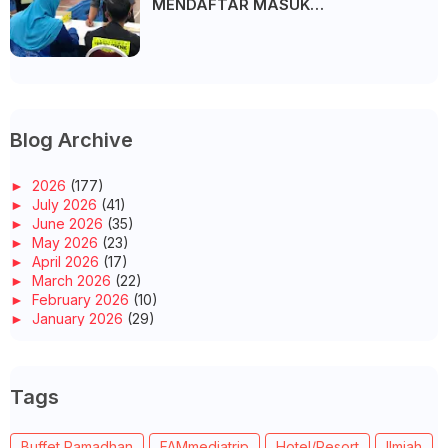
MENDAFTAR MASUK
UNIVERSITI/POLITEKNIK/KOLEJ
Blog Archive
►
2026
(177)
►
July 2026
(41)
►
June 2026
(35)
►
May 2026
(23)
►
April 2026
(17)
►
March 2026
(22)
►
February 2026
(10)
►
January 2026
(29)
►
2025
(260)
►
December 2025
(14)
►
November 2025
(10)
Tags
►
October 2025
(14)
►
September 2025
(14)
►
August 2025
(6)
Buffet Ramadhan
FAMmediatrip
Hotel/Resort
Ilmiah